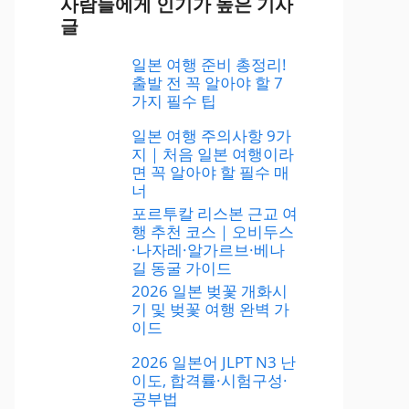
사람들에게 인기가 높은 기사
글
일본 여행 준비 총정리!
출발 전 꼭 알아야 할 7
가지 필수 팁
일본 여행 주의사항 9가
지｜처음 일본 여행이라
면 꼭 알아야 할 필수 매
너
포르투칼 리스본 근교 여
행 추천 코스｜오비두스
·나자레·알가르브·베나
길 동굴 가이드
2026 일본 벚꽃 개화시
기 및 벚꽃 여행 완벽 가
이드
2026 일본어 JLPT N3 난
이도, 합격률·시험구성·
공부법