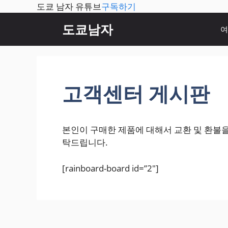
도쿄 남자 유튜브
구독하기
컨
도쿄남자
여
텐
츠
로
건
너
고객센터 게시판
뛰
기
본인이 구매한 제품에 대해서 교환 및 환불
탁드립니다.
[rainboard-board id=”2″]