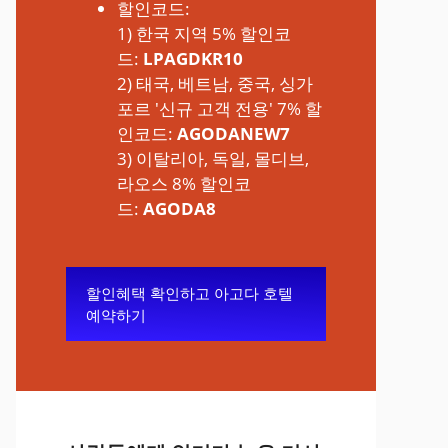
할인코드:
1) 한국 지역 5% 할인코
드:
LPAGDKR10
2) 태국, 베트남, 중국, 싱가
포르 '신규 고객 전용' 7% 할
인코드:
AGODANEW7
3) 이탈리아, 독일, 몰디브,
라오스 8% 할인코
드:
AGODA8
할인혜택 확인하고 아고다 호텔
예약하기