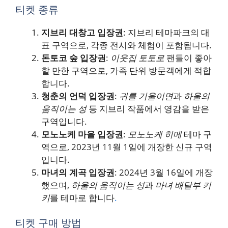
티켓 종류
지브리 대창고 입장권
: 지브리 테마파크의 대
표 구역으로, 각종 전시와 체험이 포함됩니다.
돈토코 숲 입장권
:
이웃집 토토로
팬들이 좋아
할 만한 구역으로, 가족 단위 방문객에게 적합
합니다.
청춘의 언덕 입장권
:
귀를 기울이면
과
하울의
움직이는 성
등 지브리 작품에서 영감을 받은
구역입니다.
모노노케 마을 입장권
:
모노노케 히메
테마 구
역으로, 2023년 11월 1일에 개장한 신규 구역
입니다​.
마녀의 계곡 입장권
: 2024년 3월 16일에 개장
했으며,
하울의 움직이는 성
과
마녀 배달부 키
키
를 테마로 합니다​
.
티켓 구매 방법