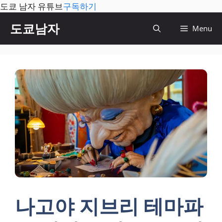
도쿄 남자 유튜브
구독하기
컨
도쿄남자
Menu
텐
츠
로
건
너
뛰
기
나고야 지브리 테마파