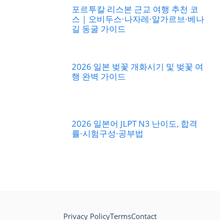
포르투칼 리스본 근교 여행 추천 코
스｜오비두스·나자레·알가르브·베나
길 동굴 가이드
2026 일본 벚꽃 개화시기 및 벚꽃 여
행 완벽 가이드
2026 일본어 JLPT N3 난이도, 합격
률·시험구성·공부법
Privacy Policy
Terms
Contact