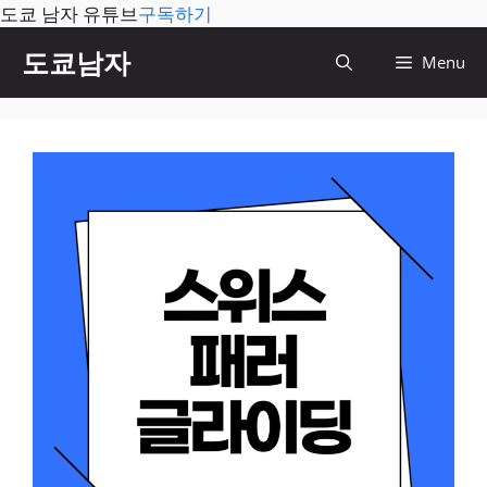
도쿄 남자 유튜브
구독하기
컨
도쿄남자
Menu
텐
츠
로
건
너
뛰
기