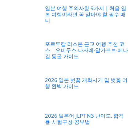
일본 여행 주의사항 9가지｜처음 일
본 여행이라면 꼭 알아야 할 필수 매
너
포르투칼 리스본 근교 여행 추천 코
스｜오비두스·나자레·알가르브·베나
길 동굴 가이드
2026 일본 벚꽃 개화시기 및 벚꽃 여
행 완벽 가이드
2026 일본어 JLPT N3 난이도, 합격
률·시험구성·공부법