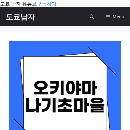
도쿄 남자 유튜브
구독하기
컨
도쿄남자
Menu
텐
츠
로
건
너
뛰
기