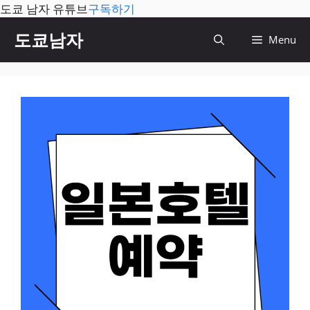
도쿄 남자 유튜브
구독하기
컨
도쿄남자
Menu
텐
츠
로
건
너
뛰
기