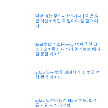
일본 여행 주의사항 9가지｜처음 일
본 여행이라면 꼭 알아야 할 필수 매
너
포르투칼 리스본 근교 여행 추천 코
스｜오비두스·나자레·알가르브·베나
길 동굴 가이드
2026 일본 벚꽃 개화시기 및 벚꽃 여
행 완벽 가이드
2026 일본어 JLPT N3 난이도, 합격
률·시험구성·공부법