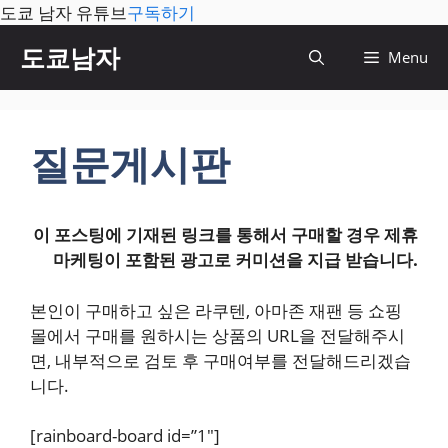
도쿄 남자 유튜브
구독하기
컨
도쿄남자
Menu
텐
츠
로
건
질문게시판
너
뛰
기
이 포스팅에 기재된 링크를 통해서 구매할 경우 제휴
마케팅이 포함된 광고로 커미션을 지급 받습니다.
본인이 구매하고 싶은 라쿠텐, 아마존 재팬 등 쇼핑
몰에서 구매를 원하시는 상품의 URL을 전달해주시
면, 내부적으로 검토 후 구매여부를 전달해드리겠습
니다.
[rainboard-board id=”1″]