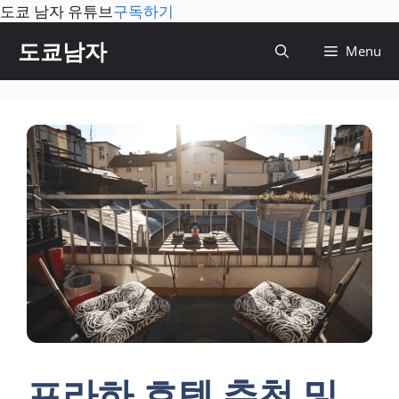
도쿄 남자 유튜브
구독하기
컨
도쿄남자
Menu
텐
츠
로
건
너
뛰
기
프라하 호텔 추천 및