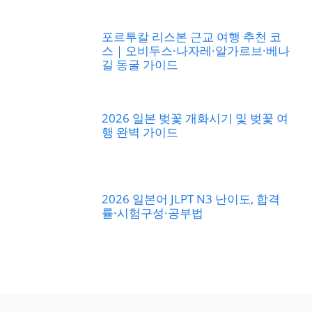
포르투칼 리스본 근교 여행 추천 코
스｜오비두스·나자레·알가르브·베나
길 동굴 가이드
2026 일본 벚꽃 개화시기 및 벚꽃 여
행 완벽 가이드
2026 일본어 JLPT N3 난이도, 합격
률·시험구성·공부법