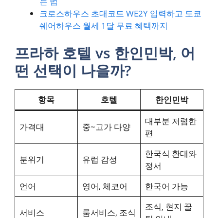
는 법
크로스하우스 초대코드 WE2Y 입력하고 도쿄
쉐어하우스 월세 1달 무료 혜택까지
프라하 호텔 vs 한인민박, 어
떤 선택이 나을까?
항목
호텔
한인민박
대부분 저렴한
가격대
중~고가 다양
편
한국식 환대와
분위기
유럽 감성
정서
언어
영어, 체코어
한국어 가능
조식, 현지 꿀
서비스
룸서비스, 조식