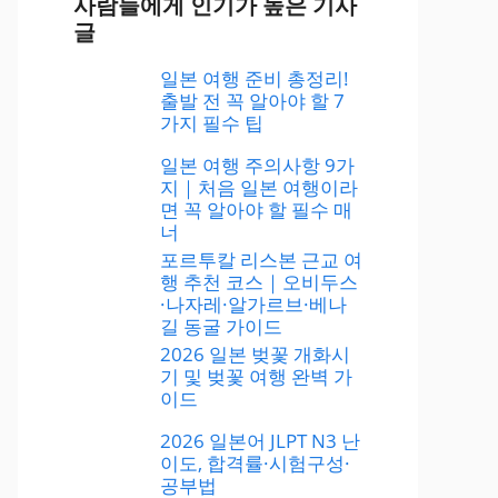
사람들에게 인기가 높은 기사
글
일본 여행 준비 총정리!
출발 전 꼭 알아야 할 7
가지 필수 팁
일본 여행 주의사항 9가
지｜처음 일본 여행이라
면 꼭 알아야 할 필수 매
너
포르투칼 리스본 근교 여
행 추천 코스｜오비두스
·나자레·알가르브·베나
길 동굴 가이드
2026 일본 벚꽃 개화시
기 및 벚꽃 여행 완벽 가
이드
2026 일본어 JLPT N3 난
이도, 합격률·시험구성·
공부법