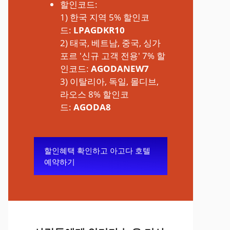
할인코드:
1) 한국 지역 5% 할인코
드:
LPAGDKR10
2) 태국, 베트남, 중국, 싱가
포르 '신규 고객 전용' 7% 할
인코드:
AGODANEW7
3) 이탈리아, 독일, 몰디브,
라오스 8% 할인코
드:
AGODA8
할인혜택 확인하고 아고다 호텔
예약하기