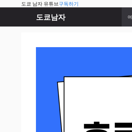
도쿄 남자 유튜브
구독하기
컨
도쿄남자
여
텐
츠
로
건
너
뛰
기