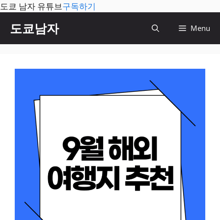
도쿄 남자 유튜브
구독하기
컨
도쿄남자
Menu
텐
츠
로
건
너
뛰
기