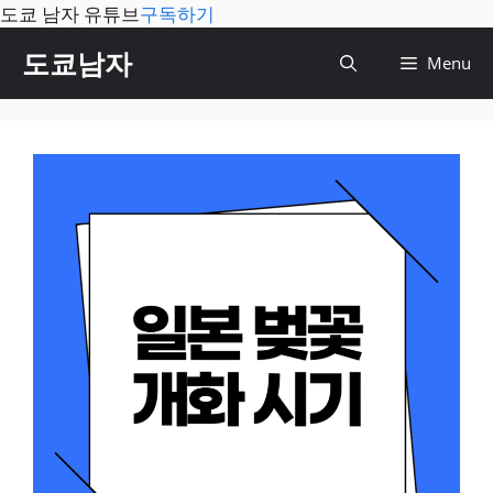
도쿄 남자 유튜브
구독하기
컨
도쿄남자
Menu
텐
츠
로
건
너
뛰
기