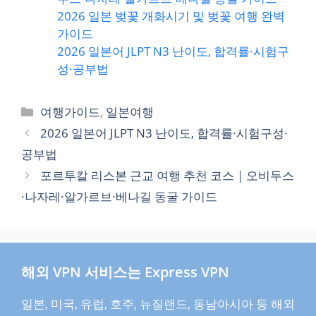
2026 일본 벚꽃 개화시기 및 벚꽃 여행 완벽
가이드
2026 일본어 JLPT N3 난이도, 합격률·시험구
성·공부법
카
여행가이드
,
일본여행
테
2026 일본어 JLPT N3 난이도, 합격률·시험구성·
고
공부법
리
포르투칼 리스본 근교 여행 추천 코스｜오비두스
·나자레·알가르브·베나길 동굴 가이드
해외 VPN 서비스는 Express VPN
일본, 미국, 유럽, 호주, 뉴질랜드, 동남아시아 등 해외