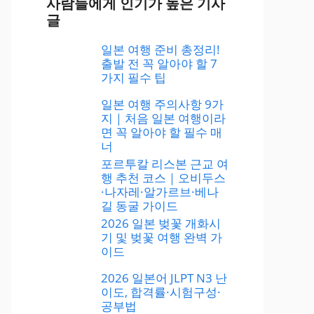
사람들에게 인기가 높은 기사
글
일본 여행 준비 총정리!
출발 전 꼭 알아야 할 7
가지 필수 팁
일본 여행 주의사항 9가
지｜처음 일본 여행이라
면 꼭 알아야 할 필수 매
너
포르투칼 리스본 근교 여
행 추천 코스｜오비두스
·나자레·알가르브·베나
길 동굴 가이드
2026 일본 벚꽃 개화시
기 및 벚꽃 여행 완벽 가
이드
2026 일본어 JLPT N3 난
이도, 합격률·시험구성·
공부법