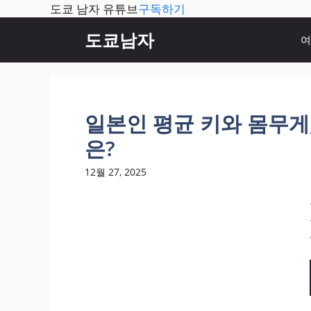
도쿄 남자 유튜브
구독하기
컨
도쿄남자
여
텐
츠
로
건
너
일본인 평균 키와 몸무게
뛰
은?
기
12월 27, 2025