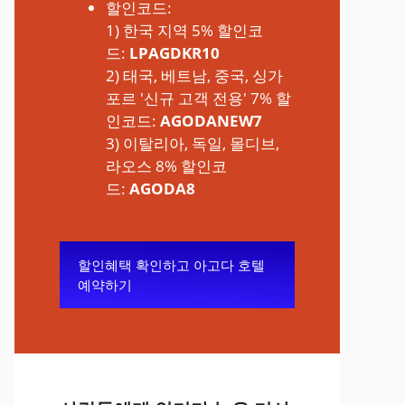
할인코드:
1) 한국 지역 5% 할인코
드:
LPAGDKR10
2) 태국, 베트남, 중국, 싱가
포르 '신규 고객 전용' 7% 할
인코드:
AGODANEW7
3) 이탈리아, 독일, 몰디브,
라오스 8% 할인코
드:
AGODA8
할인혜택 확인하고 아고다 호텔
예약하기