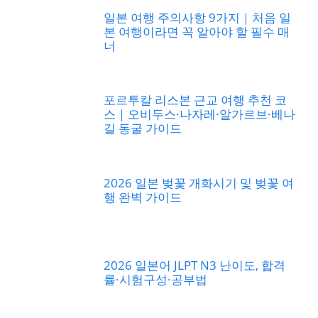
일본 여행 주의사항 9가지｜처음 일
본 여행이라면 꼭 알아야 할 필수 매
너
포르투칼 리스본 근교 여행 추천 코
스｜오비두스·나자레·알가르브·베나
길 동굴 가이드
2026 일본 벚꽃 개화시기 및 벚꽃 여
행 완벽 가이드
2026 일본어 JLPT N3 난이도, 합격
률·시험구성·공부법