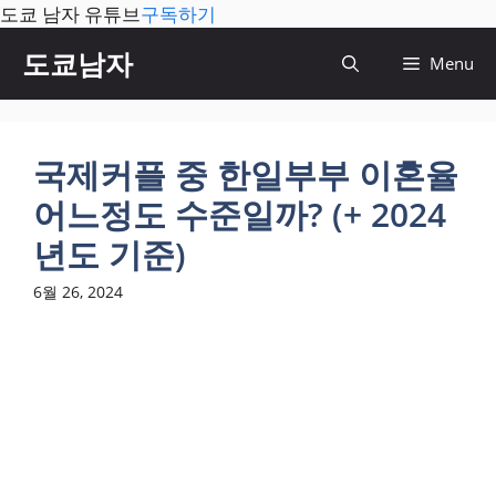
도쿄 남자 유튜브
구독하기
컨
도쿄남자
Menu
텐
츠
로
건
국제커플 중 한일부부 이혼율
너
어느정도 수준일까? (+ 2024
뛰
기
년도 기준)
6월 26, 2024