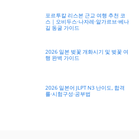
포르투칼 리스본 근교 여행 추천 코
스｜오비두스·나자레·알가르브·베나
길 동굴 가이드
2026 일본 벚꽃 개화시기 및 벚꽃 여
행 완벽 가이드
2026 일본어 JLPT N3 난이도, 합격
률·시험구성·공부법