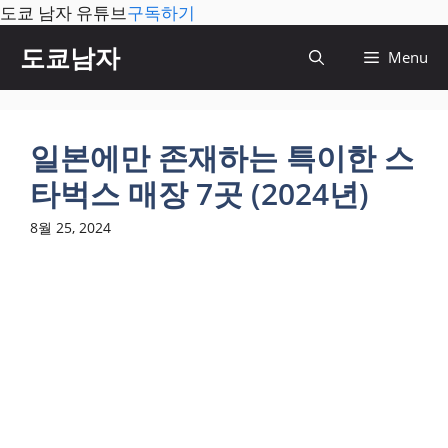
도쿄 남자 유튜브
구독하기
컨
도쿄남자
Menu
텐
츠
로
건
일본에만 존재하는 특이한 스
너
타벅스 매장 7곳 (2024년)
뛰
기
8월 25, 2024