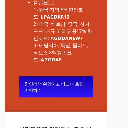
할인코드:
1) 한국 지역 5% 할인코
드:
LPAGDKR10
2) 태국, 베트남, 중국, 싱가
포르 '신규 고객 전용' 7% 할
인코드:
AGODANEW7
3) 이탈리아, 독일, 몰디브,
라오스 8% 할인코
드:
AGODA8
할인혜택 확인하고 아고다 호텔
예약하기