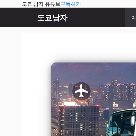
도쿄 남자 유튜브
구독하기
컨
도쿄남자
여
텐
츠
로
건
너
뛰
기