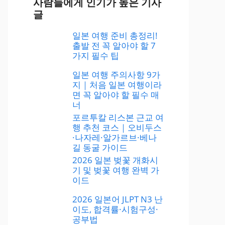
사람들에게 인기가 높은 기사
글
일본 여행 준비 총정리!
출발 전 꼭 알아야 할 7
가지 필수 팁
일본 여행 주의사항 9가
지｜처음 일본 여행이라
면 꼭 알아야 할 필수 매
너
포르투칼 리스본 근교 여
행 추천 코스｜오비두스
·나자레·알가르브·베나
길 동굴 가이드
2026 일본 벚꽃 개화시
기 및 벚꽃 여행 완벽 가
이드
2026 일본어 JLPT N3 난
이도, 합격률·시험구성·
공부법