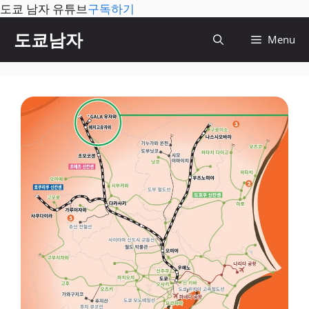
도쿄 남자 유튜브
구독하기
컨
도쿄남자
Menu
텐
츠
로
건
너
뛰
기