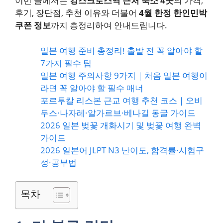
이번 글에서는
킹스크로스역 근처 숙소 4곳
의 가격,
후기, 장단점, 추천 이유와 더불어
4월 한정 한인민박
쿠폰 정보
까지 총정리하여 안내드립니다.
일본 여행 준비 총정리! 출발 전 꼭 알아야 할
7가지 필수 팁
일본 여행 주의사항 9가지｜처음 일본 여행이
라면 꼭 알아야 할 필수 매너
포르투칼 리스본 근교 여행 추천 코스｜오비
두스·나자레·알가르브·베나길 동굴 가이드
2026 일본 벚꽃 개화시기 및 벚꽃 여행 완벽
가이드
2026 일본어 JLPT N3 난이도, 합격률·시험구
성·공부법
목차