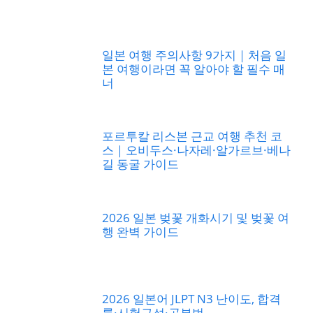
일본 여행 주의사항 9가지｜처음 일
본 여행이라면 꼭 알아야 할 필수 매
너
포르투칼 리스본 근교 여행 추천 코
스｜오비두스·나자레·알가르브·베나
길 동굴 가이드
2026 일본 벚꽃 개화시기 및 벚꽃 여
행 완벽 가이드
2026 일본어 JLPT N3 난이도, 합격
률·시험구성·공부법