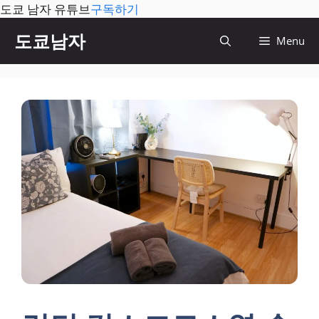
도쿄 남자 유튜브
구독하기
컨
도쿄남자
Menu
텐
츠
로
건
너
뛰
기