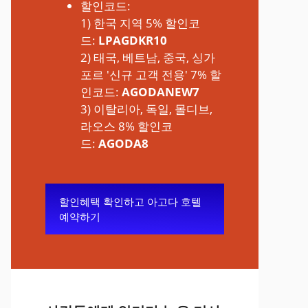
할인코드:
1) 한국 지역 5% 할인코
드:
LPAGDKR10
2) 태국, 베트남, 중국, 싱가
포르 '신규 고객 전용' 7% 할
인코드:
AGODANEW7
3) 이탈리아, 독일, 몰디브,
라오스 8% 할인코
드:
AGODA8
할인혜택 확인하고 아고다 호텔
예약하기