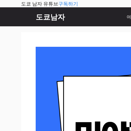
도쿄 남자 유튜브
구독하기
컨
도쿄남자
여
텐
츠
로
건
너
뛰
기