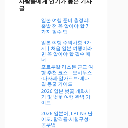
사람들에게 인기가 높은 기사
글
일본 여행 준비 총정리!
출발 전 꼭 알아야 할 7
가지 필수 팁
일본 여행 주의사항 9가
지｜처음 일본 여행이라
면 꼭 알아야 할 필수 매
너
포르투칼 리스본 근교 여
행 추천 코스｜오비두스
·나자레·알가르브·베나
길 동굴 가이드
2026 일본 벚꽃 개화시
기 및 벚꽃 여행 완벽 가
이드
2026 일본어 JLPT N3 난
이도, 합격률·시험구성·
공부법