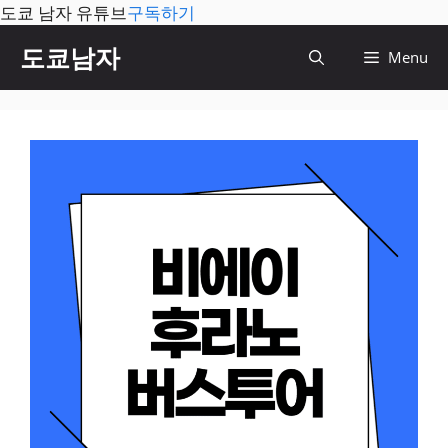
도쿄 남자 유튜브
구독하기
컨
도쿄남자
Menu
텐
츠
로
건
너
뛰
기