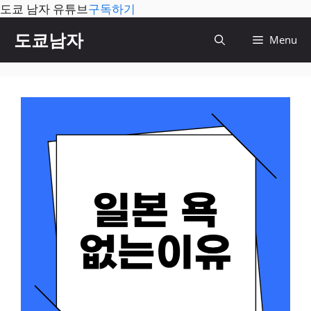
도쿄 남자 유튜브
구독하기
컨
도쿄남자
Menu
텐
츠
로
건
너
뛰
기