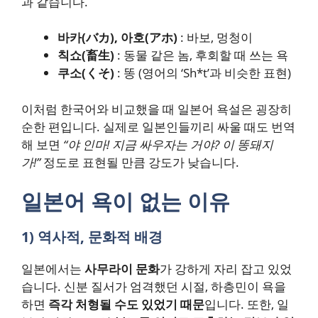
과 같습니다.
바카(バカ), 아호(アホ)
: 바보, 멍청이
칙쇼(畜生)
: 동물 같은 놈, 후회할 때 쓰는 욕
쿠소(くそ)
: 똥 (영어의 ‘Sh*t’과 비슷한 표현)
이처럼 한국어와 비교했을 때 일본어 욕설은 굉장히
순한 편입니다. 실제로 일본인들끼리 싸울 때도 번역
해 보면
“야 인마! 지금 싸우자는 거야? 이 똥돼지
가!”
정도로 표현될 만큼 강도가 낮습니다.
일본어 욕이 없는 이유
1) 역사적, 문화적 배경
일본에서는
사무라이 문화
가 강하게 자리 잡고 있었
습니다. 신분 질서가 엄격했던 시절, 하층민이 욕을
하면
즉각 처형될 수도 있었기 때문
입니다. 또한, 일