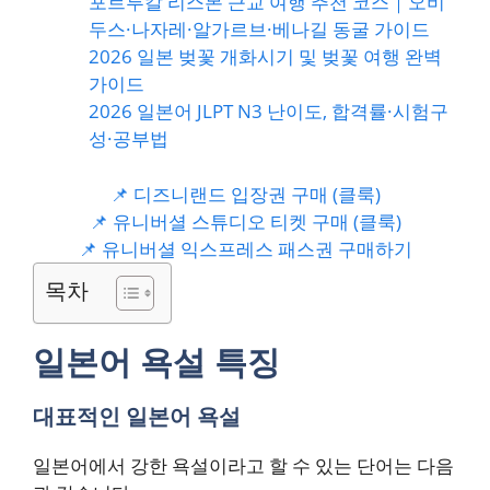
포르투칼 리스본 근교 여행 추천 코스｜오비
두스·나자레·알가르브·베나길 동굴 가이드
2026 일본 벚꽃 개화시기 및 벚꽃 여행 완벽
가이드
2026 일본어 JLPT N3 난이도, 합격률·시험구
성·공부법
📌 디즈니랜드 입장권 구매 (클룩)
📌 유니버셜 스튜디오 티켓 구매 (클룩)
📌 유니버셜 익스프레스 패스권 구매하기
목차
일본어 욕설 특징
대표적인 일본어 욕설
일본어에서 강한 욕설이라고 할 수 있는 단어는 다음