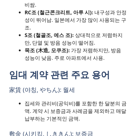
비쌈.
RC조 (철근콘크리트, 아루 시):
내구성과 안정
성이 뛰어남. 일본에서 가장 많이 사용되는 구
조.
S조 (철골조, 에스 조):
상대적으로 저렴하지
만, 단열 및 방음 성능이 떨어짐.
목조 (木造, 모쿠조):
가장 저렴하지만, 방음
성능이 낮음. 주로 아파트에서 사용.
임대 계약 관련 주요 용어
家賃 (야칭, やちん): 월세
집세와 관리비(공익비)를 포함한 한 달분의 금
액. 계약 시 보증금과 사례금을 제외하고 매달
납부하는 기본적인 금액.
敷金 (시키킹, しききん): 보증금