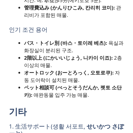
시간. 예: 駅徒歩5分(에키토호 5분).
管理費込み (かんりひこみ, 칸리히 코미):
관
리비가 포함된 매물.
인기 조건 용어
バス・トイレ別 (바스・토이레 베츠):
욕실과
화장실이 분리된 구조.
2階以上 (にかいいじょう, 니카이 이죠):
2층
이상의 매물.
オートロック (おーとろっく, 오토로쿠):
자
동 도어락이 설치된 매물.
ペット相談可 (ぺっとそうだんか, 펫토 소단
카):
애완동물 입주 가능 매물.
기타
1. 生活サポート(생활 서포트,
せいかつ さぽ