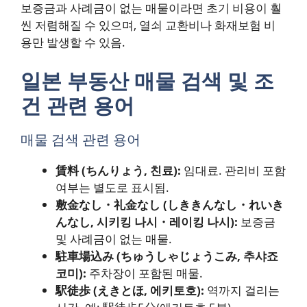
보증금과 사례금이 없는 매물이라면 초기 비용이 훨
씬 저렴해질 수 있으며, 열쇠 교환비나 화재보험 비
용만 발생할 수 있음.
일본 부동산 매물 검색 및 조
건 관련 용어
매물 검색 관련 용어
賃料 (ちんりょう, 친료):
임대료. 관리비 포함
여부는 별도로 표시됨.
敷金なし・礼金なし (しききんなし・れいき
んなし, 시키킹 나시・레이킹 나시):
보증금
및 사례금이 없는 매물.
駐車場込み (ちゅうしゃじょうこみ, 추샤죠
코미):
주차장이 포함된 매물.
駅徒歩 (えきとほ, 에키토호):
역까지 걸리는