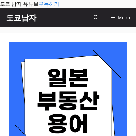
도쿄 남자 유튜브
구독하기
컨
도쿄남자
Menu
텐
츠
로
건
너
뛰
기