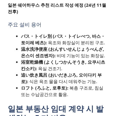
일본 쉐어하우스 추천 리스트 작성 예정 (24년 11월
전후)
주요 설비 용어
バス・トイレ別 (バス・トイレべつ, 바스・
토이레 베츠):
욕조와 화장실이 분리된 구조.
温水洗浄便座 (おんすいせんじょうべんざ,
온스이 센죠벤자):
비데 기능이 있는 화장실.
浴室乾燥機 (よくしつかんそうき, 요쿠시츠
칸소키):
욕실 건조기.
追い炊き風呂 (おいだきぶろ, 오이다키 부
로):
식은 욕조 물을 다시 데워주는 기능.
ロフト (ろふと, 로후토):
복층 구조로, 침실
또는 수납공간으로 활용.
일본 부동산 임대 계약 시 발