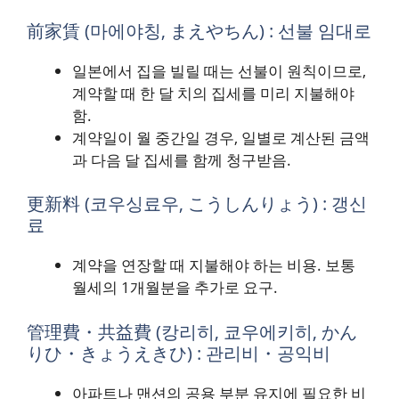
前家賃 (마에야칭, まえやちん) : 선불 임대로
일본에서 집을 빌릴 때는 선불이 원칙이므로,
계약할 때 한 달 치의 집세를 미리 지불해야
함.
계약일이 월 중간일 경우, 일별로 계산된 금액
과 다음 달 집세를 함께 청구받음.
更新料 (코우싱료우, こうしんりょう) : 갱신
료
계약을 연장할 때 지불해야 하는 비용. 보통
월세의 1개월분을 추가로 요구.
管理費・共益費 (캉리히, 쿄우에키히, かん
りひ・きょうえきひ) : 관리비・공익비
아파트나 맨션의 공용 부분 유지에 필요한 비