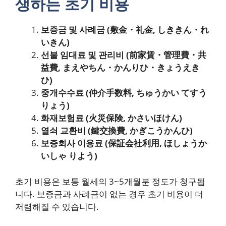
생하는 초기 비용
보증금 및 사례금 (敷金・礼金, しききん・れ
いきん)
선불 임대료 및 관리비 (前家賃・管理費・共
益費, まえやちん・かんりひ・きょうえき
ひ)
중개수수료 (仲介手数料, ちゅうかい てすう
りょう)
화재보험료 (火災保険, かさいほけん)
열쇠 교환비 (鍵交換費, かぎこうかんひ)
보증회사 이용료 (保証会社利用, ほしょうか
いしゃ りよう)
초기 비용은 보통 월세의 3~5개월분 정도가 청구됩
니다. 보증금과 사례금이 없는 경우 초기 비용이 더
저렴해질 수 있습니다.