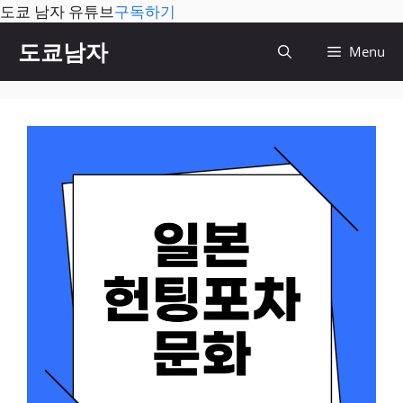
도쿄 남자 유튜브
구독하기
컨
도쿄남자
Menu
텐
츠
로
건
너
뛰
기