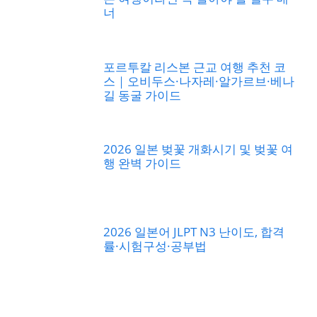
너
포르투칼 리스본 근교 여행 추천 코
스｜오비두스·나자레·알가르브·베나
길 동굴 가이드
2026 일본 벚꽃 개화시기 및 벚꽃 여
행 완벽 가이드
2026 일본어 JLPT N3 난이도, 합격
률·시험구성·공부법