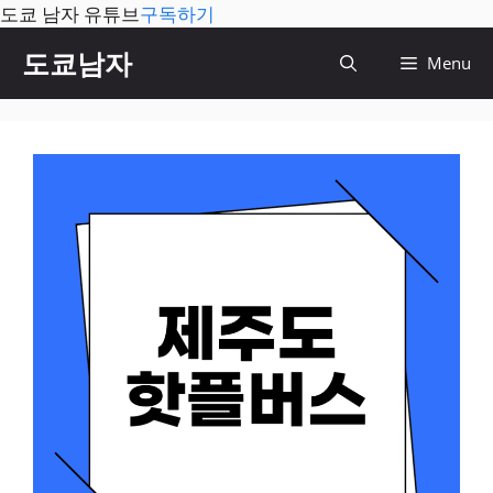
도쿄 남자 유튜브
구독하기
컨
도쿄남자
Menu
텐
츠
로
건
너
뛰
기