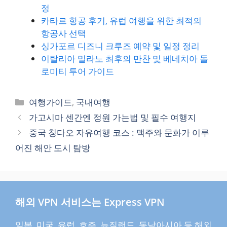
정
카타르 항공 후기, 유럽 여행을 위한 최적의
항공사 선택
싱가포르 디즈니 크루즈 예약 및 일정 정리
이탈리아 밀라노 최후의 만찬 및 베네치아 돌
로미티 투어 가이드
카
여행가이드
,
국내여행
테
가고시마 센간엔 정원 가는법 및 필수 여행지
고
중국 칭다오 자유여행 코스 : 맥주와 문화가 이루
리
어진 해안 도시 탐방
해외 VPN 서비스는 Express VPN
일본, 미국, 유럽, 호주, 뉴질랜드, 동남아시아 등 해외