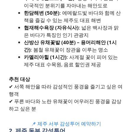
이국적인 분위기를 자아내는 해안도로
한담해변 (50분)
: 에메랄드빛 바다와 함께 산
책을 즐길 수 있는 제주도 대표 해변
협재해수욕장 (자유식사)
: 넓은 백사장과 맑
은 바다가 특징인 인기 관광지
산방산 유채꽃밭 (40분) – 용머리해안 (1시
간)
: 봄철 유채꽃이 장관을 이루는 명소
카멜리아힐 (1시간)
: 사계절 꽃이 피어 있는
제주 대표 수목원, 음료 할인권 제공
추천 대상
✔ 서쪽 해안을 따라 감성적인 풍경을 즐기고 싶은 여
행객
✔ 푸른 바다와 노란 유채꽃이 어우러진 풍경을 감상
하고 싶은 분
📌 제주 서부 감성투어 예약하기
2. 제주 동부 감성투어