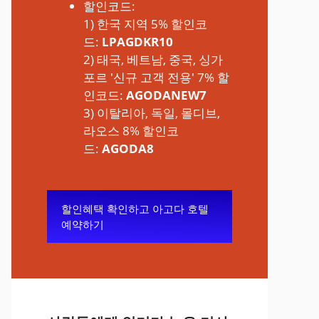
할인코드:
1) 한국 지역 5% 할인코
드:
LPAGDKR10
2) 태국, 베트남, 중국, 싱가
포르 '신규 고객 전용' 7% 할
인코드:
AGODANEW7
3) 이탈리아, 독일, 몰디브,
라오스 8% 할인코
드:
AGODA8
할인혜택 확인하고 아고다 호텔
예약하기