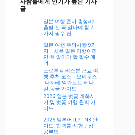
사람들에게 인기가 높은 기사
글
일본 여행 준비 총정리!
출발 전 꼭 알아야 할 7
가지 필수 팁
일본 여행 주의사항 9가
지｜처음 일본 여행이라
면 꼭 알아야 할 필수 매
너
포르투칼 리스본 근교 여
행 추천 코스｜오비두스
·나자레·알가르브·베나
길 동굴 가이드
2026 일본 벚꽃 개화시
기 및 벚꽃 여행 완벽 가
이드
2026 일본어 JLPT N3 난
이도, 합격률·시험구성·
공부법