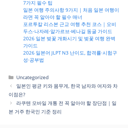
7가지 필수 팁
일본 여행 주의사항 9가지｜처음 일본 여행이
라면 꼭 알아야 할 필수 매너
포르투칼 리스본 근교 여행 추천 코스｜오비
두스·나자레·알가르브·베나길 동굴 가이드
2026 일본 벚꽃 개화시기 및 벚꽃 여행 완벽
가이드
2026 일본어 JLPT N3 난이도, 합격률·시험구
성·공부법
카
Uncategorized
테
일본인 평균 키와 몸무게, 한국 남자와 여자와 차
고
이점은?
리
라쿠텐 모바일 개통 전 꼭 알아야 할 장단점｜일
본 거주 한국인 기준 정리