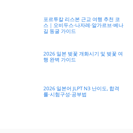
포르투칼 리스본 근교 여행 추천 코
스｜오비두스·나자레·알가르브·베나
길 동굴 가이드
2026 일본 벚꽃 개화시기 및 벚꽃 여
행 완벽 가이드
2026 일본어 JLPT N3 난이도, 합격
률·시험구성·공부법