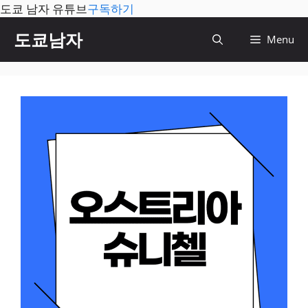
도쿄 남자 유튜브
구독하기
컨
도쿄남자
Menu
텐
츠
로
건
너
뛰
기