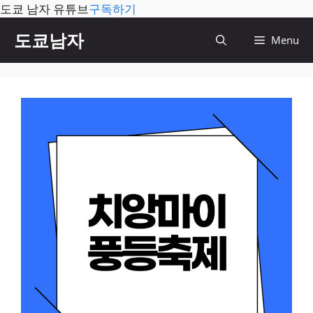
도쿄 남자 유튜브
구독하기
컨
도쿄남자
Menu
텐
츠
로
건
너
뛰
기