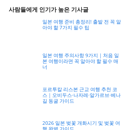
사람들에게 인기가 높은 기사글
일본 여행 준비 총정리! 출발 전 꼭 알
아야 할 7가지 필수 팁
일본 여행 주의사항 9가지｜처음 일
본 여행이라면 꼭 알아야 할 필수 매
너
포르투칼 리스본 근교 여행 추천 코
스｜오비두스·나자레·알가르브·베나
길 동굴 가이드
2026 일본 벚꽃 개화시기 및 벚꽃 여
행 완벽 가이드