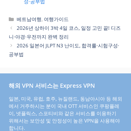
성·공부법
카
베트남여행
,
여행가이드
테
2026년 상하이 3박 4일 코스, 일정 고민 끝! 디즈
고
니·야경·우전까지 완벽 정리
리
2026 일본어 JLPT N3 난이도, 합격률·시험구성·
공부법
해외 VPN 서비스는 Express VPN
일본, 미국, 유럽, 호주, 뉴질랜드, 동남아시아 등 해외
에서 거주하시는 분이 국내 OTT 서비스인 쿠팡플레
이, 넷플릭스, 스포티비와 같은 서비스를 이용하기
위해서는 보안성 및 안정성이 높은 VPN을 사용해야
합니다.