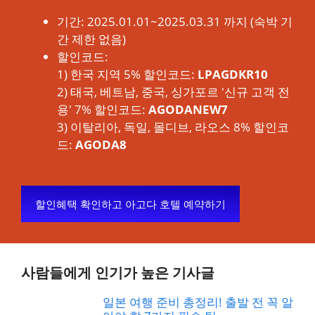
기간: 2025.01.01~2025.03.31 까지 (숙박 기
간 제한 없음)
할인코드:
1) 한국 지역 5% 할인코드:
LPAGDKR10
2) 태국, 베트남, 중국, 싱가포르 '신규 고객 전
용' 7% 할인코드:
AGODANEW7
3) 이탈리아, 독일, 몰디브, 라오스 8% 할인코
드:
AGODA8
할인혜택 확인하고 아고다 호텔 예약하기
사람들에게 인기가 높은 기사글
일본 여행 준비 총정리! 출발 전 꼭 알