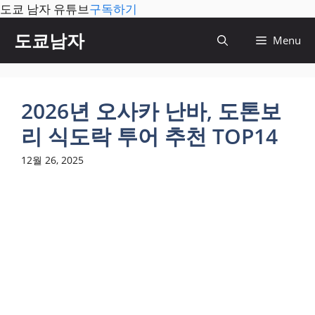
도쿄 남자 유튜브
구독하기
컨
도쿄남자
Menu
텐
츠
로
건
2026년 오사카 난바, 도톤보
너
리 식도락 투어 추천 TOP14
뛰
기
12월 26, 2025