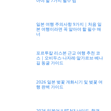
아야 할 7가지 필수 팁
일본 여행 주의사항 9가지｜처음 일
본 여행이라면 꼭 알아야 할 필수 매
너
포르투칼 리스본 근교 여행 추천 코
스｜오비두스·나자레·알가르브·베나
길 동굴 가이드
2026 일본 벚꽃 개화시기 및 벚꽃 여
행 완벽 가이드
2026 일본어 JLPT N3 난이도, 합격