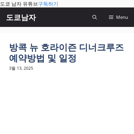
도쿄 남자 유튜브
구독하기
컨
도쿄남자
Menu
텐
츠
로
건
방콕 뉴 호라이즌 디너크루즈
너
예약방법 및 일정
뛰
기
3월 13, 2025